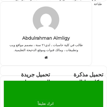
طباعة
Abdulrahman Almligy
طالب في كلية حاسبات ، لدي٢١ سنة ، مصمم مواقع ويب
وتطبيقات ، ومالك قنوات وموقع الدحيحة التعليمية.
موقع
الويب
تحميل مذكرة
تحميل جريدة
بوكليت ليالي
الجمهورية لغة
الامتحان أ/رضا
إنجليزية ٣ث 2022
الفاروق أحياء
كاملة بالإجابات
اترك تعليقاً
مراجعة نهائية ٣ث