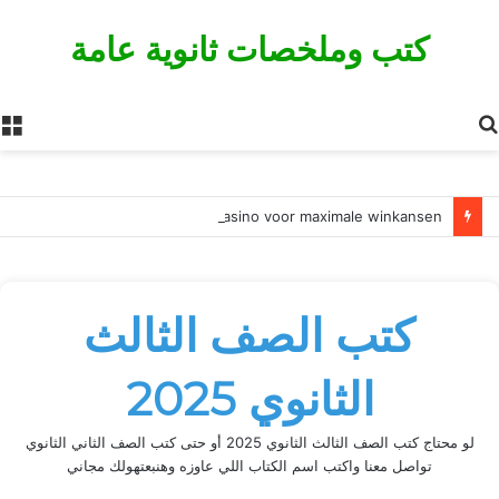
كتب وملخصات ثانوية عامة
بحث
ا
عن
Uitgebreide strategieën en thor fortune casino voor maximale winkansen
كتب الصف الثالث
الثانوي 2025
لو محتاج كتب الصف الثالث الثانوي 2025 أو حتى كتب الصف الثاني الثانوي
تواصل معنا واكتب اسم الكتاب اللي عاوزه وهنبعتهولك مجاني