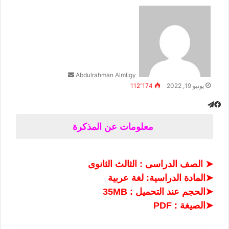
أرسل
بريدا
إلكترونيا
Abdulrahman Almligy
يونيو 19, 2022
112٬174
تيلقرام
فيسبوك
معلومات عن المذكرة
➤
الصف الدراسى : الثالث الثانوى
➤
المادة الدراسية: لغة عربية
➤
الحجم عند التحميل : 35MB
➤
الصيغة : PDF