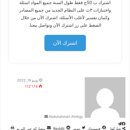
اشترك ب 50ج فقط طول السنة جميع المواد اسئلة
واختبارات ٣ث على النظام الجديد من جميع المصادر
وكمان تفسير لأغلب الأسئلة، اشترك الآن من خلال
الضغط على زر اشترك الآن وتواصل معنا.
اشترك الآن
أرسل
يونيو 19, 2022
بريدا
112٬174
إلكترونيا
Abdulrahman Almligy
تيلقرام
فيسبوك
شاركها
فيسبوك
تويتر
مشاركة عبر البريد