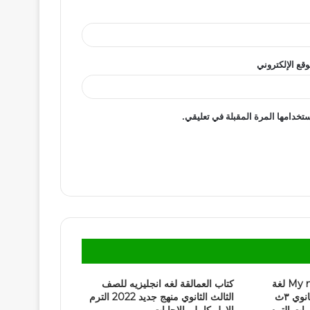
وقع الإلكتروني
تخدامها المرة المقبلة في تعليقي.
تحميل كتاب My new friend لغة
كتاب العمالقة لغه انجليزيه للصف
انجليزية للصف الثالث الثانوي ٣ث
الثالث الثانوي منهج جديد 2022 الترم
يبات الترم
الاول كامل بالإجابات