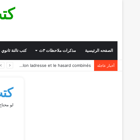
كت
الصفحه الرئيسية
مذكرات ملاحظات ٣ث
كتب تالتة ثانوي 2024
Ingénieux système de jeu, le plinko game offre des gains variables selon ladresse et le hasard combinés
أخبار عاجلة
كتب