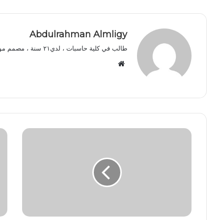
Abdulrahman Almligy
طالب في كلية حاسبات ، لدي٢١ سنة ، مصمم مواقع ويب وتطبيقات ، ومالك قنوات وموقع الدحيحة التعليمية.
موقع
الويب