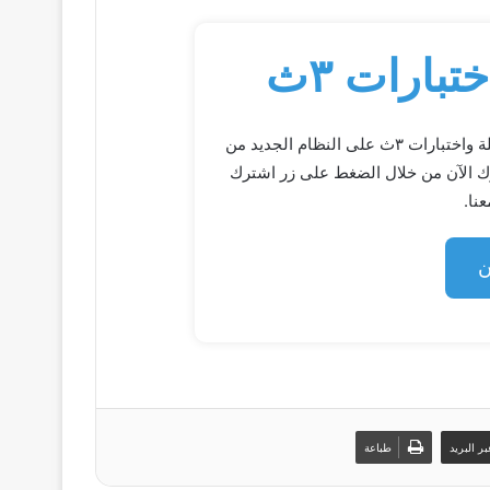
بارات ٣ث
اشترك ب 50ج فقط طول السنة جميع المواد اسئلة واختبارات ٣ث على النظام الجديد من
رك الآن من خلال الضغط على زر اشترك
نا.
ن
ر البريد
طباعة