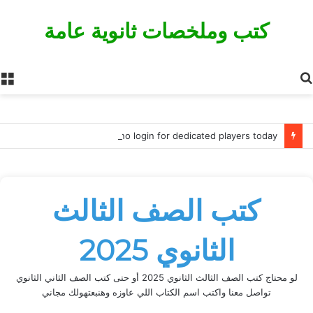
كتب وملخصات ثانوية عامة
بحث
ا
عن
Remarkable benefits unlock with zula casino login for dedicated players today
كتب الصف الثالث
الثانوي 2025
لو محتاج كتب الصف الثالث الثانوي 2025 أو حتى كتب الصف الثاني الثانوي
تواصل معنا واكتب اسم الكتاب اللي عاوزه وهنبعتهولك مجاني